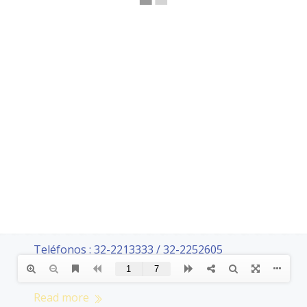
CONTACTOS
Teléfonos : 32-2213333 / 32-2252605
e-mail : contacto@terceravalparaiso.cl
Read more