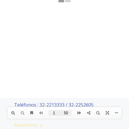
CONTACTOS
Teléfonos : 32-2213333 / 32-2252605
e-mail : contacto@terceravalparaiso.cl
Read more