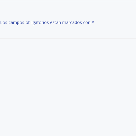
las
entradas
Los campos obligatorios están marcados con
*