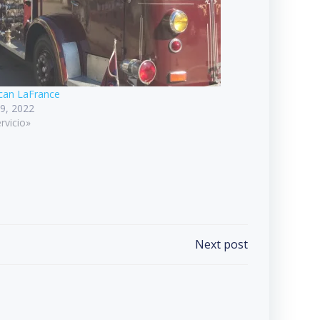
can LaFrance
9, 2022
rvicio»
Next post