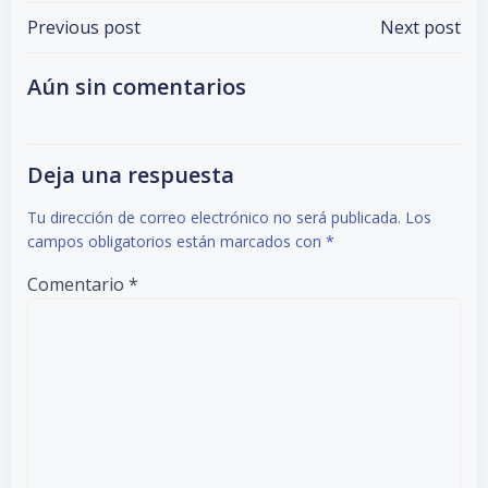
Navegación
Navegación
Previous post
Next post
por
por
Aún sin comentarios
las
las
Deja una respuesta
entradas
entradas
Tu dirección de correo electrónico no será publicada.
Los
campos obligatorios están marcados con
*
Comentario
*