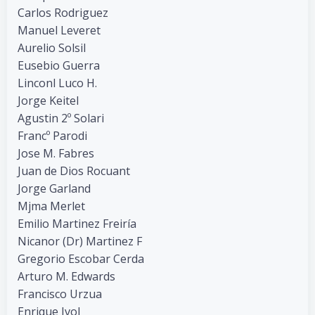
Carlos Rodriguez
Manuel Leveret
Aurelio Solsil
Eusebio Guerra
Linconl Luco H.
Jorge Keitel
Agustin 2º Solari
Francº Parodi
Jose M. Fabres
Juan de Dios Rocuant
Jorge Garland
Mjma Merlet
Emilio Martinez Freiría
Nicanor (Dr) Martinez F
Gregorio Escobar Cerda
Arturo M. Edwards
Francisco Urzua
Enrique Ivol