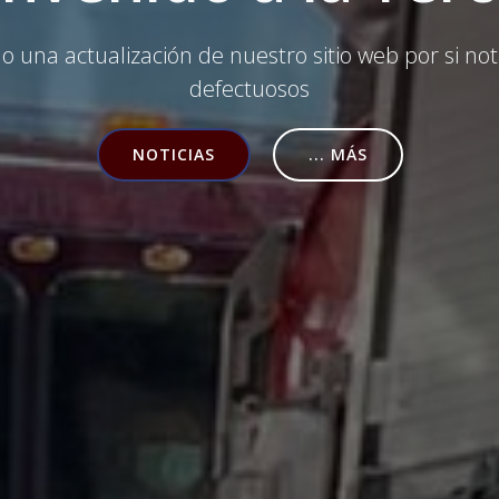
 una actualización de nuestro sitio web por si
not
defectuosos
NOTICIAS
... MÁS